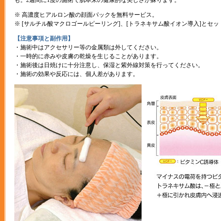
も。2週間に1度の施術で肌本来の健康的な美しさが蘇ります。
※ 高濃度ヒアルロン酸の顔面パックを無料サービス。
※ [サルチル酸マクロゴールピーリング]、[トラネキサム酸イオン導入]とセ
【注意事項と副作用】
・施術中はアクセサリー等の金属類は外してください。
・一時的に赤みや皮膚の乾燥を生じることがあります。
・施術後は日焼けに十分注意し、保湿と紫外線対策を行ってください。
・施術の効果や反応には、個人差があります。