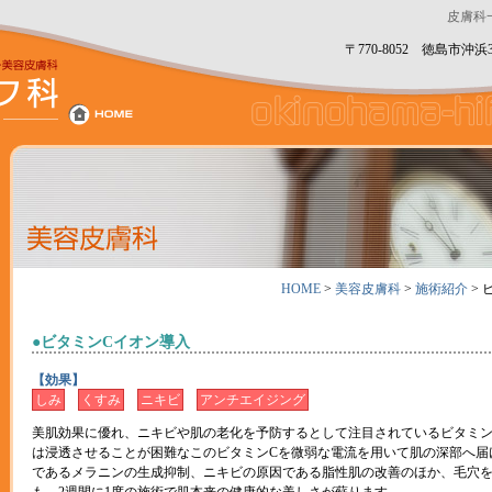
皮膚科
〒770-8052 徳島市沖浜3丁
HOME
>
美容皮膚科
>
施術紹介
> 
●ビタミンCイオン導入
【効果】
しみ
くすみ
ニキビ
アンチエイジング
美肌効果に優れ、ニキビや肌の老化を予防するとして注目されているビタミン
は浸透させることが困難なこのビタミンCを微弱な電流を用いて肌の深部へ届
であるメラニンの生成抑制、ニキビの原因である脂性肌の改善のほか、毛穴